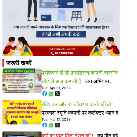
जरूरी खबरें
प्रोफ़ेसर पी सी फ़ाउंडेशन कम्पनी खरगोन
घोटाले बाज कम्पनी है :
जन अभियान
Tue, Apr 21, 2026
परिषद खरगोन ध्यान दे
रविशंकर और रणजीत पर कार्यवाही हो :
प्रकाश स्मृति कम्पनी पर कलेक्टर ध्यान दे
Tue, Mar 17, 2026
कर्म का फल मिला ईरान को ! :
क्यू मौत हुई