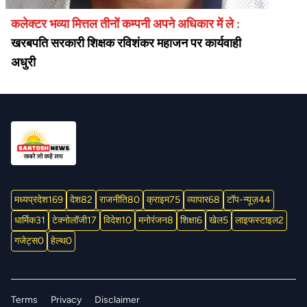
कलेक्टर भव्या मित्तल तीनों कम्पनी अपने अधिकार में ले :
खरबपति सरकारी शिक्षक रविशंकर महाजन पर कार्यवाही
अधुरी
मध्यप्रदेश
169
देश
82
राजनीति
80
क्राइम
75
व्यापार
68
टॉप-न्यूज़
44
धार्मिक
31
टेक्नोलॉजी
17
विदेश
10
मनोरंजन
8
शिक्षा
6
खेल
5
लाइफस्टाइल
2
गजेट्स
0
हेल्थ
0
Terms
Privacy
Disclaimer