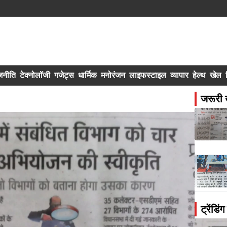
जनीति
टेक्नोलॉजी
गजेट्स
धार्मिक
मनोरंजन
लाइफस्टाइल
व्यापार
हेल्थ
खेल
जरूरी 
ट्रेंडिं