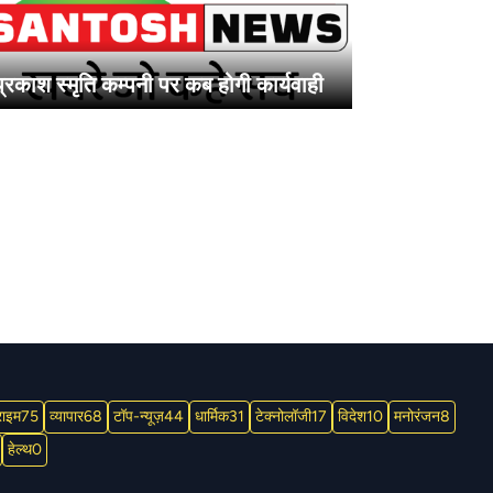
प्रकाश स्मृति कम्पनी पर कब होगी कार्यवाही
राइम
75
व्यापार
68
टॉप-न्यूज़
44
धार्मिक
31
टेक्नोलॉजी
17
विदेश
10
मनोरंजन
8
हेल्थ
0