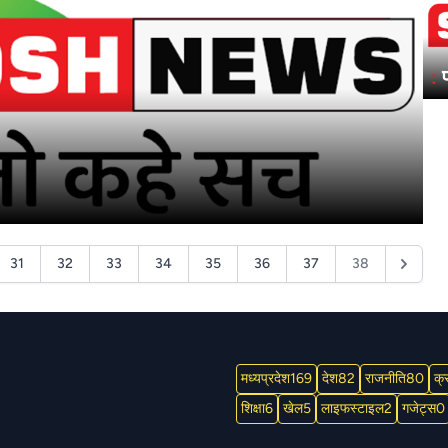
:
31
32
33
34
35
36
37
38
मध्यप्रदेश
169
देश
82
राजनीति
80
क्
शिक्षा
6
खेल
5
लाइफस्टाइल
2
गजेट्स
0