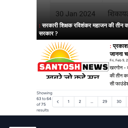
:
सरकारी शिक्षक रविशंकर महाजन की तीन कम्
सरकार ?
:
प्रकाश
जानना चा
Fri, Feb 9,
खरगोन - बं
की तीन कम
सी फाउंडे
मास्टर ने
Showing
63
to
64
व्यापारी 
1
2
...
29
30
of
75
एक लालच दि
results
के पास यद
से 27 वर्