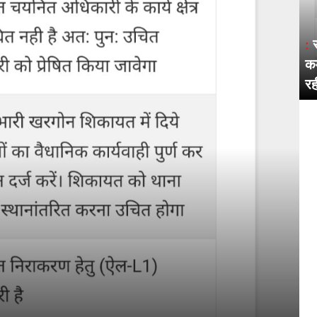
:
कम
रह