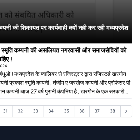
पनी की शिकायत पर कार्यवाही क्यों नही कर रही मध्यप्रदेश
 स्मृति कम्पनी की असलियत नगरवासी और समाजसेवियों को
हिए !
 2024
धुओ ! मध्यप्रदेश के ग्वालियर से रजिस्ट्रार द्वारा रजिस्टर्ड खरगोन
्पनी प्रकाश स्मृति कम्पनी , तंजीम ए जरखेज कम्पनी और प्रोफेसर पी
शन कम्पनी आज 27 वर्ष पुरानी कंपनिया है , खरगोन के एक सरकारी
 बुद्धि बल का उपयोग किया , 22 हजार गरीब , मजदूर , किसान और छोटे
से 1520 रुपए प्रति शेयर लिए और अपने पिता का फोटो प्रकाशित कर
31
32
33
34
35
36
37
38
या की आपको मेरी कम्पनी आपके बुढ़ापे में एक मुश्त पैसा देगी , कम्पनी
ि पैसा जमा रखोगे तो कम्पनी जीवन भर आपको पेंशन देगी , बंधुओ आज
ष पूर्व खरगोन के रवि शंकर महाजन ने जब लगभग 25 हजार पैंपलेट के