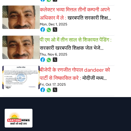
रविशंकर
कलेक्टर भव्या मित्तल तीनों कम्पनी अपने
अधिकार में ले :
खरबपति सरकारी शिक्षक
Mon, Dec 1, 2025
रविशंकर महाजन पर कार्यवाही अधुरी
पी एम ओ में तीन साल से शिकायत पेंडिंग :
सरकारी खरबपति शिक्षक जेल भेजे
Thu, Nov 6, 2025
प्रशासन
बीजेपी के रणजीत गोपाल dandeer को
पार्टी से निष्कासित करे :
मोदीजी मध्य
Fri, Oct 17, 2025
प्रदेश के खरगोन के एक लाख गरीबो की
शिकायत पर कार्रवाई क्यू नहीं ?