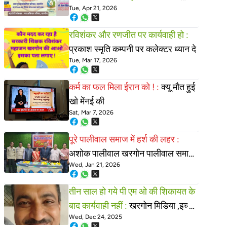
Tue, Apr 21, 2026
परिषद खरगोन ध्यान दे
रविशंकर और रणजीत पर कार्यवाही हो :
प्रकाश स्मृति कम्पनी पर कलेक्टर ध्यान दे
Tue, Mar 17, 2026
कर्म का फल मिला ईरान को ! :
क्यू मौत हुई
खो मेंनई की
Sat, Mar 7, 2026
पूरे पालीवाल समाज में हर्श की लहर :
अशोक पालीवाल खरगोन पालीवाल समाज
Wed, Jan 21, 2026
के अध्यक्ष बने
तीन साल हो गये पी एम ओ की शिकायत के
बाद कार्यवाही नहीं :
खरगोन मिडिया ,इच्छा
Wed, Dec 24, 2025
मृत्यु और खरबपति सरकारी शिक्षक